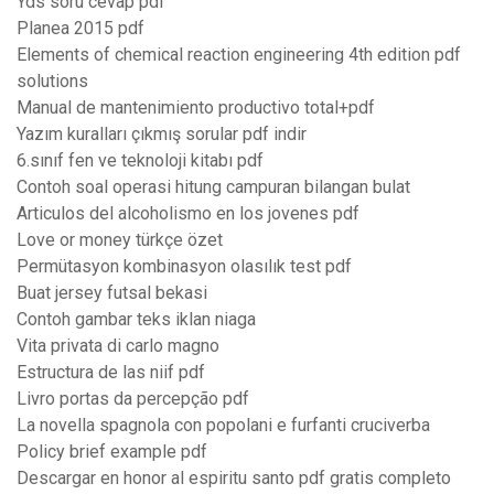
Yds soru cevap pdf
Planea 2015 pdf
Elements of chemical reaction engineering 4th edition pdf
solutions
Manual de mantenimiento productivo total+pdf
Yazım kuralları çıkmış sorular pdf indir
6.sınıf fen ve teknoloji kitabı pdf
Contoh soal operasi hitung campuran bilangan bulat
Articulos del alcoholismo en los jovenes pdf
Love or money türkçe özet
Permütasyon kombinasyon olasılık test pdf
Buat jersey futsal bekasi
Contoh gambar teks iklan niaga
Vita privata di carlo magno
Estructura de las niif pdf
Livro portas da percepção pdf
La novella spagnola con popolani e furfanti cruciverba
Policy brief example pdf
Descargar en honor al espiritu santo pdf gratis completo