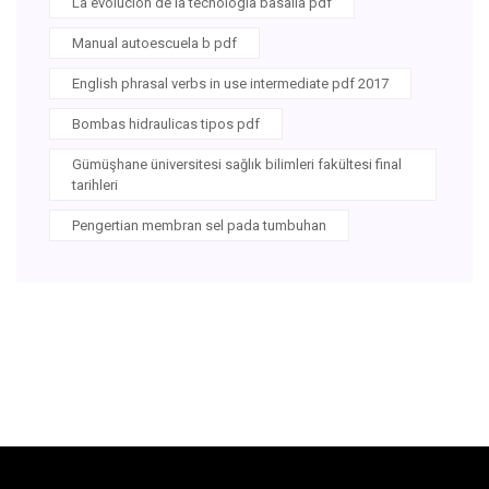
La evolucion de la tecnologia basalla pdf
Manual autoescuela b pdf
English phrasal verbs in use intermediate pdf 2017
Bombas hidraulicas tipos pdf
Gümüşhane üniversitesi sağlık bilimleri fakültesi final
tarihleri
Pengertian membran sel pada tumbuhan