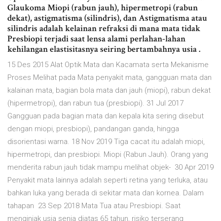
Glaukoma Miopi (rabun jauh), hipermetropi (rabun
dekat), astigmatisma (silindris), dan Astigmatisma atau
silindris adalah kelainan refraksi di mana mata tidak
Presbiopi terjadi saat lensa alami perlahan-lahan
kehilangan elastisitasnya seiring bertambahnya usia .
15 Des 2015 Alat Optik Mata dan Kacamata serta Mekanisme
Proses Melihat pada Mata penyakit mata, gangguan mata dan
kalainan mata, bagian bola mata dan jauh (miopi), rabun dekat
(hipermetropi), dan rabun tua (presbiopi). 31 Jul 2017
Gangguan pada bagian mata dan kepala kita sering disebut
dengan miopi, presbiopi), pandangan ganda, hingga
disorientasi warna. 18 Nov 2019 Tiga cacat itu adalah miopi,
hipermetropi, dan presbiopi. Miopi (Rabun Jauh). Orang yang
menderita rabun jauh tidak mampu melihat objek- 30 Apr 2019
Penyakit mata lainnya adalah seperti retina yang terluka, atau
bahkan luka yang berada di sekitar mata dan kornea. Dalam
tahapan 23 Sep 2018 Mata Tua atau Presbiopi. Saat
menginjak usia senja diatas 65 tahun, risiko terserang