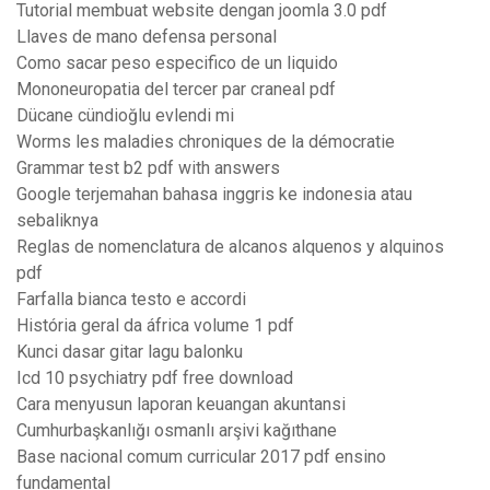
Tutorial membuat website dengan joomla 3.0 pdf
Llaves de mano defensa personal
Como sacar peso especifico de un liquido
Mononeuropatia del tercer par craneal pdf
Dücane cündioğlu evlendi mi
Worms les maladies chroniques de la démocratie
Grammar test b2 pdf with answers
Google terjemahan bahasa inggris ke indonesia atau
sebaliknya
Reglas de nomenclatura de alcanos alquenos y alquinos
pdf
Farfalla bianca testo e accordi
História geral da áfrica volume 1 pdf
Kunci dasar gitar lagu balonku
Icd 10 psychiatry pdf free download
Cara menyusun laporan keuangan akuntansi
Cumhurbaşkanlığı osmanlı arşivi kağıthane
Base nacional comum curricular 2017 pdf ensino
fundamental