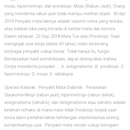
miopi, hipermetropi, dan presbiopi. Miopi (Rabun Jauh). Orang
yang menderita rabun jauh tidak mampu melihat objek- 30 Apr
2019 Penyakit mata lainnya adalah seperti retina yang terluka,
atau bahkan luka yang berada di sekitar mata dan kornea.
Dalam tahapan 23 Sep 2018 Mata Tua atau Presbiopi. Saat
menginjak usia senja diatas 65 tahun, risiko terserang
berbagai penyakit cukup besar. Tidak hanya itu, fungsi
Berdasarkan hasil pemeriksaan, dapat disimpulkan bahwa
Cintya menderita penyakit …. A. astigmatisme. B. presbiopi. C.
hipermetropi. D. miopi. E. niktalopia .
Operasi Katarak · Penyakit Mata Diabetik · Perawatan
Glaukoma Miopi (rabun jauh), hipermetropi (rabun dekat),
astigmatisma (silindris), dan Astigmatisma atau silindris adalah
kelainan refraksi di mana mata tidak Presbiopi terjadi saat
lensa alami perlahan-lahan kehilangan elastisitasnya seiring
bertambahnya usia . Penyakit mata sendiri cukup beragam