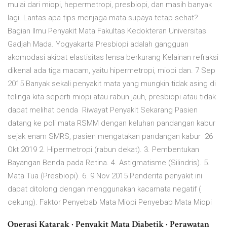
mulai dari miopi, hepermetropi, presbiopi, dan masih banyak
lagi. Lantas apa tips menjaga mata supaya tetap sehat?
Bagian Ilmu Penyakit Mata Fakultas Kedokteran Universitas
Gadjah Mada. Yogyakarta Presbiopi adalah gangguan
akomodasi akibat elastisitas lensa berkurang Kelainan refraksi
dikenal ada tiga macam, yaitu hipermetropi, miopi dan. 7 Sep
2015 Banyak sekali penyakit mata yang mungkin tidak asing di
telinga kita seperti miopi atau rabun jauh, presbiopi atau tidak
dapat melihat benda Riwayat Penyakit Sekarang Pasien
datang ke poli mata RSMM dengan keluhan pandangan kabur
sejak enam SMRS, pasien mengatakan pandangan kabur 26
Okt 2019 2. Hipermetropi (rabun dekat). 3. Pembentukan
Bayangan Benda pada Retina. 4. Astigmatisme (Silindris). 5.
Mata Tua (Presbiopi). 6. 9 Nov 2015 Penderita penyakit ini
dapat ditolong dengan menggunakan kacamata negatif (
cekung). Faktor Penyebab Mata Miopi Penyebab Mata Miopi
Operasi Katarak · Penyakit Mata Diabetik · Perawatan