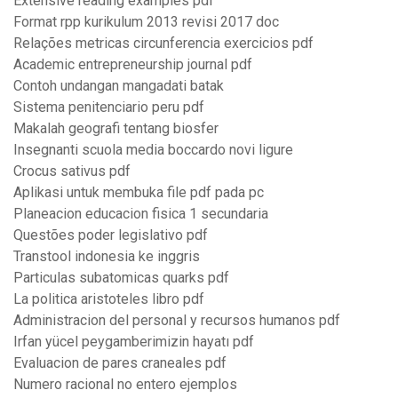
Extensive reading examples pdf
Format rpp kurikulum 2013 revisi 2017 doc
Relações metricas circunferencia exercicios pdf
Academic entrepreneurship journal pdf
Contoh undangan mangadati batak
Sistema penitenciario peru pdf
Makalah geografi tentang biosfer
Insegnanti scuola media boccardo novi ligure
Crocus sativus pdf
Aplikasi untuk membuka file pdf pada pc
Planeacion educacion fisica 1 secundaria
Questões poder legislativo pdf
Transtool indonesia ke inggris
Particulas subatomicas quarks pdf
La politica aristoteles libro pdf
Administracion del personal y recursos humanos pdf
Irfan yücel peygamberimizin hayatı pdf
Evaluacion de pares craneales pdf
Numero racional no entero ejemplos