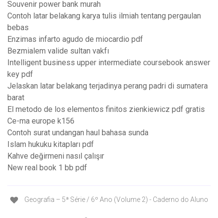
Souvenir power bank murah
Contoh latar belakang karya tulis ilmiah tentang pergaulan
bebas
Enzimas infarto agudo de miocardio pdf
Bezmialem valide sultan vakfı
Intelligent business upper intermediate coursebook answer
key pdf
Jelaskan latar belakang terjadinya perang padri di sumatera
barat
El metodo de los elementos finitos zienkiewicz pdf gratis
Ce-ma europe k156
Contoh surat undangan haul bahasa sunda
Islam hukuku kitapları pdf
Kahve değirmeni nasıl çalışır
New real book 1 bb pdf
Geografia – 5ª Série / 6º Ano (Volume 2) - Caderno do Aluno