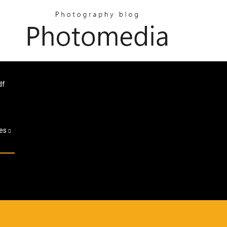
df
es