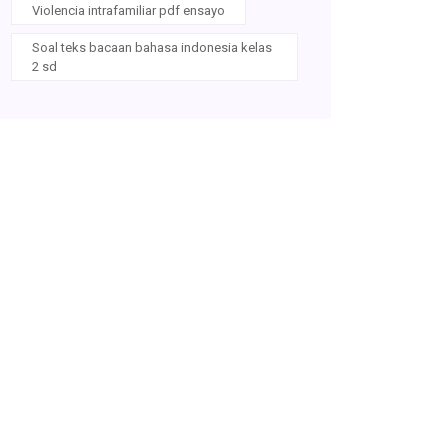
Violencia intrafamiliar pdf ensayo
Soal teks bacaan bahasa indonesia kelas
2 sd