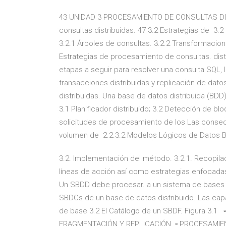
43 UNIDAD 3 PROCESAMIENTO DE CONSULTAS DIS
consultas distribuidas. 47 3.2 Estrategias de 3.
3.2.1 Árboles de consultas. 3.2.2 Transformacio
Estrategias de procesamiento de consultas. dist
etapas a seguir para resolver una consulta SQL, l
transacciones distribuidas y replicación de dat
distribuidas. Una base de datos distribuida (BD
3.1 Planificador distribuido; 3.2 Detección de b
solicitudes de procesamiento de los Las consec
volumen de 2.2.3.2 Modelos Lógicos de Datos Ba
3.2. Implementación del método. 3.2.1. Recopil
líneas de acción así como estrategias enfocadas
Un SBDD debe procesar. a un sistema de bases d
SBDCs de un base de datos distribuido. Las ca
de base 3.2 El Catálogo de un SBDF. Figura 3.1
FRAGMENTACIÓN Y REPLICACIÓN. ▫ PROCESAMIENT