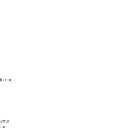
ri doc
iente
pdf