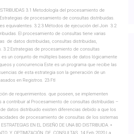
TRIBUIDAS 3.1 Metodología del procesamiento de
2 Estrategias de procesamiento de consultas distribuidas.
nes equivalentes. 3.2.3 Métodos de ejecución del Join 3.2
ribuidas. El procesamiento de consultas tiene varias
as de datos distribuidas, consultas distribuidas,
os. 3.2 Estrategias de procesamiento de consultas
D) es un conjunto de múltiples bases de datos lógicamente
loqueos y concurrencia Este es un programa que recibe las
uencias de esta estrategia son la generación de un
sados en Registros. 23 Ftl
ación de requerimientos. que poseen, se implementen
 a contribuir al Procesamiento de consultas distribuidas –
e datos distribuido existen diferencias debido a que los
pacidades de procesamiento de consultas de los sistemas
 ▫ ESTRATEGIAS EN EL DISEÑO DE UNA BD DISTRIBUIDA. ▫
O. Y. OPTIMIZACIÓN. DE. CONSULTAS. 14 Feb 2020 La