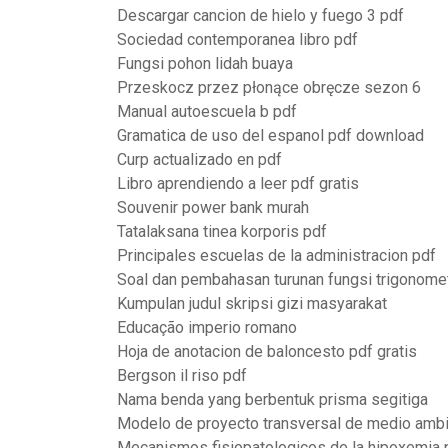
Descargar cancion de hielo y fuego 3 pdf
Sociedad contemporanea libro pdf
Fungsi pohon lidah buaya
Przeskocz przez płonące obręcze sezon 6
Manual autoescuela b pdf
Gramatica de uso del espanol pdf download
Curp actualizado en pdf
Libro aprendiendo a leer pdf gratis
Souvenir power bank murah
Tatalaksana tinea korporis pdf
Principales escuelas de la administracion pdf
Soal dan pembahasan turunan fungsi trigonomet
Kumpulan judul skripsi gizi masyarakat
Educação imperio romano
Hoja de anotacion de baloncesto pdf gratis
Bergson il riso pdf
Nama benda yang berbentuk prisma segitiga
Modelo de proyecto transversal de medio amb
Mecanismos fisiopatologicos de la hipoxemia 